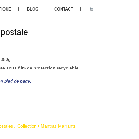
TIQUE
BLOG
CONTACT
postale
t 350g
e sous film de protection recyclable.
 en pied de page.
ostales
,
Collection • Mantras Marrants