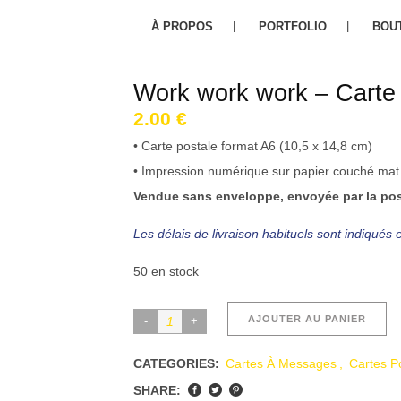
À PROPOS
PORTFOLIO
BOU
Work work work – Carte 
2.00
€
• Carte postale format A6 (10,5 x 14,8 cm)
• Impression numérique sur papier couché ma
Vendue sans enveloppe, envoyée par la post
Les délais de livraison habituels sont indiqués
50 en stock
Work
AJOUTER AU PANIER
work
CATEGORIES:
Cartes À Messages
,
Cartes P
work
SHARE:
-