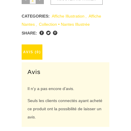
Butte
Sainte-
CATEGORIES:
Affiche Illustration
,
Affiche
Anne
Nantes
,
Collection • Nantes Illustrée
-
SHARE:
Affiche
touristique
AVIS (0)
40x60
cm
Avis
quantity
Il n’y a pas encore d’avis.
Seuls les clients connectés ayant acheté
ce produit ont la possibilité de laisser un
avis.