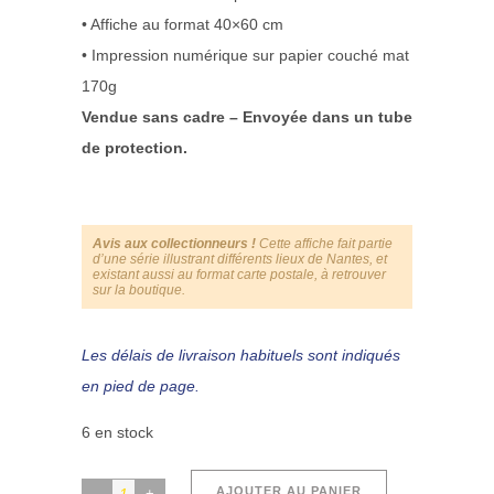
• Affiche au format 40×60 cm
• Impression numérique sur papier couché mat
170g
Vendue sans cadre – Envoyée dans un tube
de protection.
Avis aux collectionneurs !
Cette affiche fait partie
d’une série illustrant différents lieux de Nantes, et
existant aussi au format carte postale, à retrouver
sur la boutique.
Les délais de livraison habituels sont indiqués
en pied de page.
6 en stock
La
AJOUTER AU PANIER