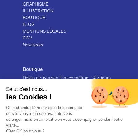
GRAPHISME
ILLUSTRATION
BOUTIQUE
BLOG
MENTIONS LÉGALES
CGV
Newsletter
Boutique
Délais de livraison France métrop. : 4-8 jours
ouvrés
Salut c'est nous...
Ces délais sont indicatifs et non-contractuels, pour plus
les Cookies !
d’informations consulter les
CGV
.
On a attendu d'être sûrs que le contenu de
ce site vous intéresse avant de vous
déranger, mais on aimerait bien vous accompagner pendant votre
visite...
C'est OK pour vous ?
© Marion Point 2023